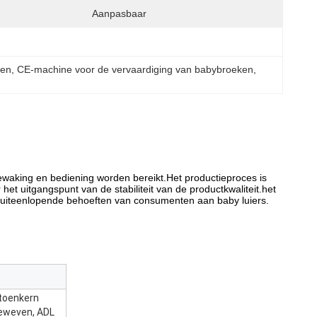
Aanpasbaar
ken
, 
CE-machine voor de vervaardiging van babybroeken
, 
waking en bediening worden bereikt.Het productieproces is
t uitgangspunt van de stabiliteit van de productkwaliteit.het
de uiteenlopende behoeften van consumenten aan baby luiers.
atoenkern
geweven, ADL