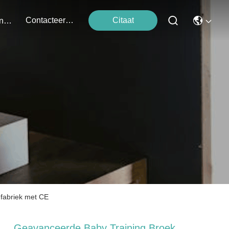
Contacteer Ons
Citaat
Evenementen
fabriek met CE
Geavanceerde Baby Training Broek