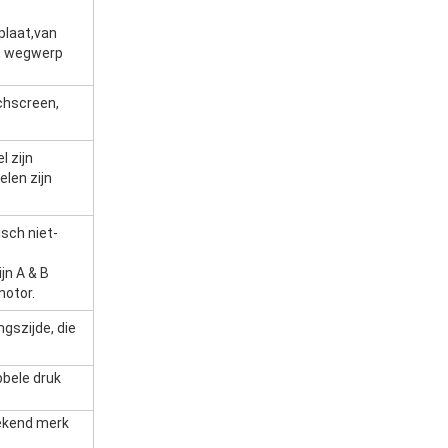
plaat,van
d, wegwerp
chscreen,
l zijn
elen zijn
sch niet-
jn A & B
motor.
gszijde, die
bbele druk
bekend merk