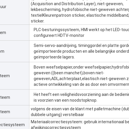
(Acquisition and Distribution Layer), niet-geweven,
tuur
lekbescherming, hydrofobische niet-geweven achter
textielKleurenpatroon sticker, elastische middelban
sticker.
PLC-besturingssysteem, HMI werkt op het LED-tou
eem
configureert HDTV-monitor
Semi-servo-aandrijving, timinggordel en platte gorde
eem
geïmporteerde producten en alle belangrijke onderd
geïmporteerde lagers.
Boven weefselpapier,onder weefselpapier,hydrofobi
geweven ((been manchet),boven niet-
steem
geweven,ADL,achterplaat,elastisch niet-geweven zi
actieve ontwikkeling van de as door een omvormer
Het heeft een veiligheidsvoorziening aan de bedienin
steem
is voorzien van een noodstopknop.
volgens de eisen van de klant met palletmachine (du
steem
dubbele uitgang) verstelbaar
Materiaalcorrectiesysteem: gebruik internationaal 
rectiesysteem
afwijkingcorrectiesysteem