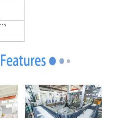
)
rden