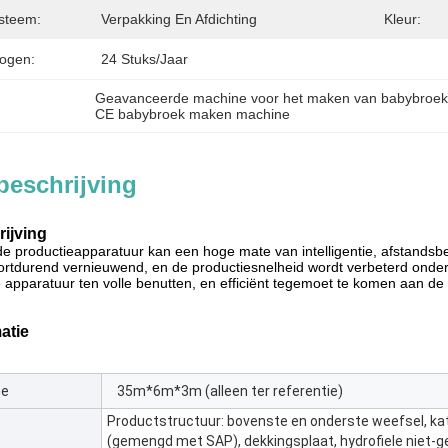
steem:
Verpakking En Afdichting
Kleur:
ogen:
24 Stuks/jaar
Geavanceerde machine voor het maken van babybroe
CE babybroek maken machine
beschrijving
ijving
 productieapparatuur kan een hoge mate van intelligentie, afstandsbe
rtdurend vernieuwend, en de productiesnelheid wordt verbeterd onder he
e apparatuur ten volle benutten, en efficiënt tegemoet te komen aan 
atie
te
35m*6m*3m (alleen ter referentie)
Productstructuur: bovenste en onderste weefsel, k
(gemengd met SAP), dekkingsplaat, hydrofiele niet-