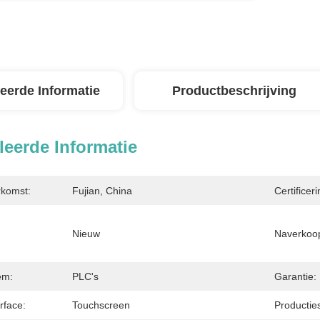
leerde Informatie
Productbeschrijving
leerde Informatie
rkomst:
Fujian, China
Certificeri
Nieuw
Naverkoop
em:
PLC's
Garantie:
rface:
Touchscreen
Productie