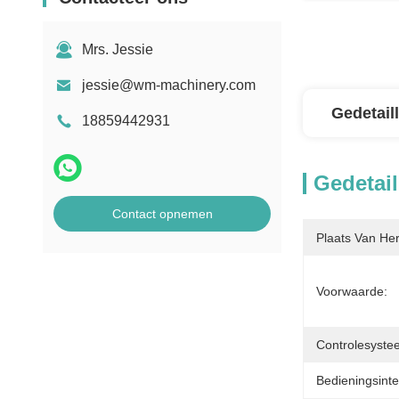
Mrs. Jessie
jessie@wm-machinery.com
Gedetail
18859442931
Gedetail
Contact opnemen
Plaats Van He
Voorwaarde:
Controlesyste
Bedieningsinte