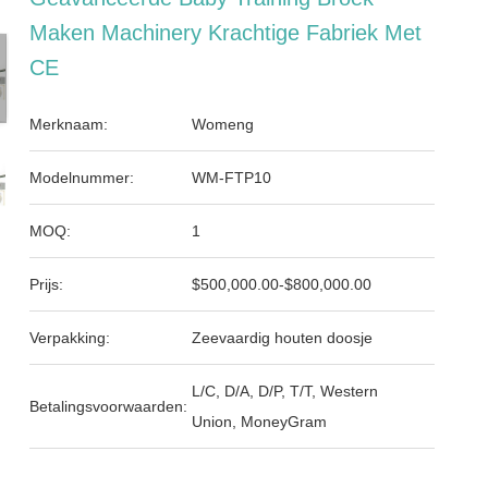
Maken Machinery Krachtige Fabriek Met
CE
Merknaam:
Womeng
Modelnummer:
WM-FTP10
MOQ:
1
Prijs:
$500,000.00-$800,000.00
Verpakking:
Zeevaardig houten doosje
L/C, D/A, D/P, T/T, Western
Betalingsvoorwaarden:
Union, MoneyGram