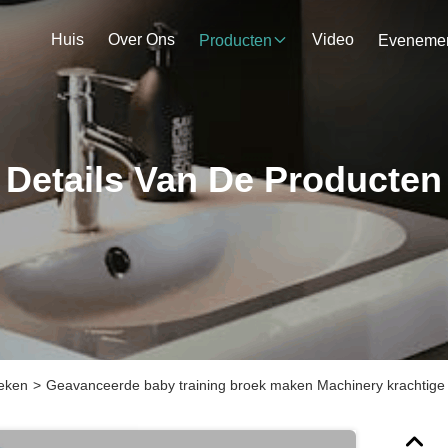
Huis
Over Ons
Video
Producten
Details Van De Producten
eken
>
Geavanceerde baby training broek maken Machinery krachtige 