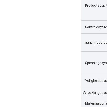
Productstruc
Controlesyst
aandrijfsyst
Spanningssy
Veiligheidssy
Verpakkingssy
Materiaalcor