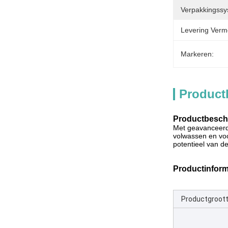
Verpakkingssy
Levering Verm
Markeren:
Product
Productbeschr
Met geavanceerde
volwassen en voo
potentieel van d
Productinform
Productgroot