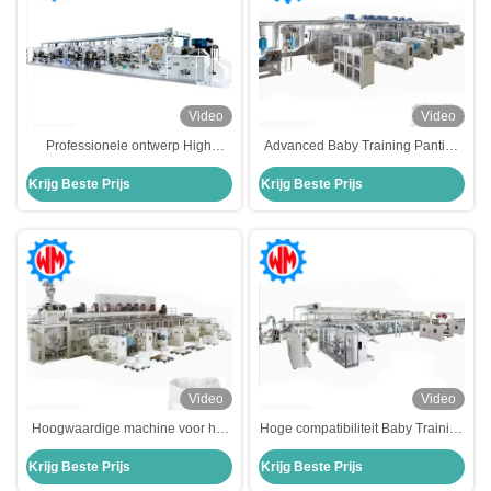
Video
Video
Professionele ontwerp High
Advanced Baby Training Panties
Speed Baby Training Pants
Making Machine Full Servo
Krijg Beste Prijs
Krijg Beste Prijs
maken machine met CE-
Control with CE
certificering
Video
Video
Hoogwaardige machine voor het
Hoge compatibiliteit Baby Training
maken van babytrainingsbroekjes
Broek Productielijn Laag
Krijg Beste Prijs
Krijg Beste Prijs
voor een soepele en snelle
operationeel Risico
productie