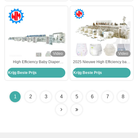
Video
Video
High Efficiency Baby Diaper
2025 Nieuwe High Efficiency baby
Machine Low Noise Diaper
training broek maken machine
Krijg Beste Prijs
Krijg Beste Prijs
Manufacturing Plant
met professionele fabriek
1
2
3
4
5
6
7
8