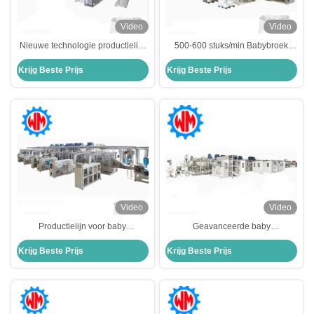
Video
Video
Nieuwe technologie productielijn
500-600 stuks/min Babybroek
baby trainingsbroeken met CE
Maker Baby Training Broek
Krijg Beste Prijs
Krijg Beste Prijs
export naar Europa
Productielijn
Video
Video
Productielijn voor baby
Geavanceerde baby
trainingsbroeken met lager
trainingsbroeken maken
Krijg Beste Prijs
Krijg Beste Prijs
energieverbruik met optioneel
machines eenvoudig te bedienen
verpakkingssysteem
met CE