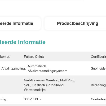
leerde Informatie
Productbeschrijving
leerde Informatie
rkomst:
Fujian, China
Certificeri
Automatisch 
 Afvalinzameling:
Snelheids
Afvalverzamelingssysteem
Niet-Geweven Weefsel, Fluff Pulp, 
SAP, Elastisch Gordelband, 
Bediening
Warmsmeltlijm
ning:
380V, 50Hz
Controles