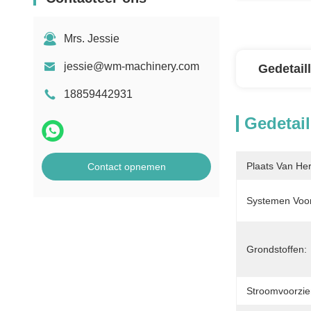
Mrs. Jessie
jessie@wm-machinery.com
Gedetail
18859442931
Gedetail
Plaats Van He
Contact opnemen
Systemen Voor
Grondstoffen:
Stroomvoorzie