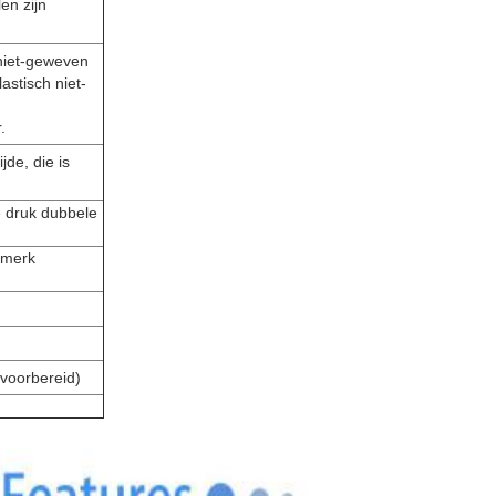
en zijn
niet-geweven
stisch niet-
.
jde, die is
e druk dubbele
 merk
voorbereid)