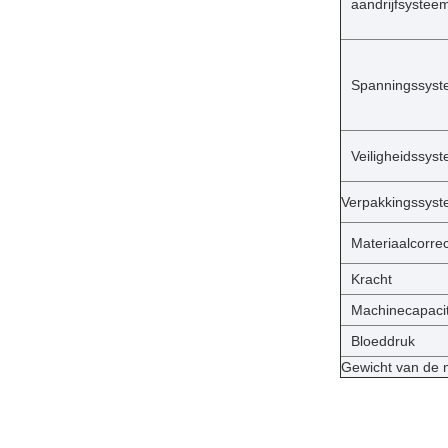
aandrijfsystee
Spanningssys
Veiligheidssys
Verpakkingssys
Materiaalcorre
Kracht
Machinecapacit
Bloeddruk
Gewicht van de 