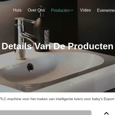
Huis
Over Ons
Video
Producten
Details Van De Producten
PLC-machine voor het maken van intelligente luiers voor baby's Expor