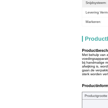
Snijdsysteem:
Levering Verm
Markeren:
Product
Productbeschr
Met behulp van a
voedingsapparatu
bij handmatige m
afwijking is, wor
gaan.de verpakki
sterk worden verl
Productinform
Productgrootte