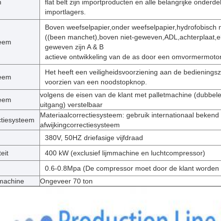
m
flat belt zijn importproducten en alle belangrijke onderdel
importlagers.
Boven weefselpapier,onder weefselpapier,hydrofobisch 
((been manchet),boven niet-geweven,ADL,achterplaat,ela
teem
geweven zijn A & B
actieve ontwikkeling van de as door een omvormermotor
Het heeft een veiligheidsvoorziening aan de bedieningszi
teem
voorzien van een noodstopknop.
volgens de eisen van de klant met palletmachine (dubbel
teem
uitgang) verstelbaar
Materiaalcorrectiesysteem: gebruik internationaal bekend
ctiesysteem
afwijkingcorrectiesysteem
380V, 50HZ driefasige vijfdraad
eit
400 kW (exclusief lijmmachine en luchtcompressor)
0.6-0.8Mpa (De compressor moet door de klant worden 
machine
Ongeveer 70 ton