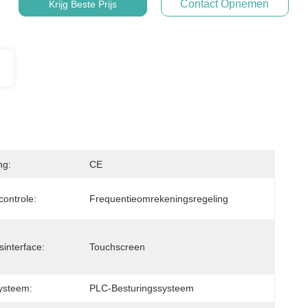
Contact Opnemen
Krijg Beste Prijs
ng:
CE
controle:
Frequentieomrekeningsregeling
sinterface:
Touchscreen
ysteem:
PLC-Besturingssysteem