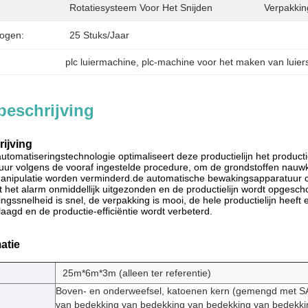
Rotatiesysteem Voor Het Snijden
Verpakkin
ogen:
25 Stuks/jaar
plc luiermachine
, 
plc-machine voor het maken van luier
beschrijving
ijving
utomatiseringstechnologie optimaliseert deze productielijn het producti
ur volgens de vooraf ingestelde procedure, om de grondstoffen nauwke
anipulatie worden verminderd.de automatische bewakingsapparatuur cont
dt het alarm onmiddellijk uitgezonden en de productielijn wordt opgesch
ngssnelheid is snel, de verpakking is mooi, de hele productielijn hee
aagd en de productie-efficiëntie wordt verbeterd.
atie
25m*6m*3m (alleen ter referentie)
Boven- en onderweefsel, katoenen kern (gemengd met S
van bedekking van bedekking van bedekking van bedekki