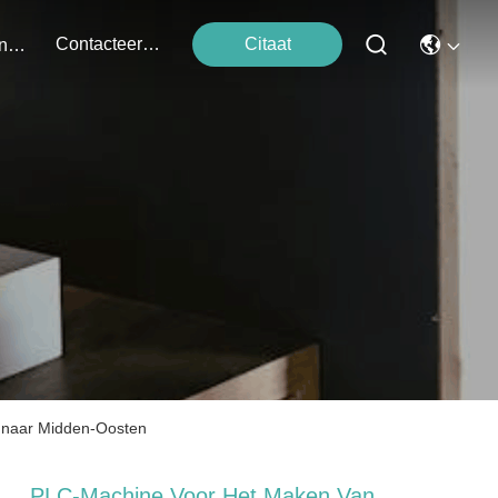
Contacteer Ons
Citaat
Evenementen
t naar Midden-Oosten
PLC-Machine Voor Het Maken Van