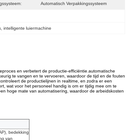
gssysteem:
Automatisch Verpakkingssysteem
s
, 
intelligente luiermachine
eproces en verbetert de productie-efficiëntie.automatische
urig te vangen en te vervoeren, waardoor de tijd en de fouten
roleert de productielijnen in realtime, en zodra er een
ort, wat voor het personeel handig is om er tijdig mee om te
ft een hoge mate van automatisering, waardoor de arbeidskosten
AP), bedekking
ng van