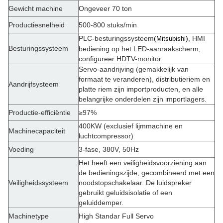
Gewicht machine
Ongeveer 70 ton
Productiesnelheid
500-800 stuks/min
PLC-besturingssysteem
(
)
, HMI
Mitsubishi
Besturingssysteem
bediening op het LED-aanraakscherm,
configureer HDTV-monitor
Servo-aandrijving (gemakkelijk van
formaat te veranderen), distributieriem en
Aandrijfsysteem
platte riem zijn importproducten, en alle
belangrijke onderdelen zijn importlagers.
Productie-efficiëntie
≥97%
400KW (exclusief lijmmachine en
Machinecapaciteit
luchtcompressor)
Voeding
3-fase, 380V, 50Hz
Het heeft een veiligheidsvoorziening aan
de bedieningszijde, gecombineerd met een
Veiligheidssysteem
noodstopschakelaar. De luidspreker
gebruikt geluidsisolatie of een
geluiddemper.
Machinetype
High Standar Full Servo