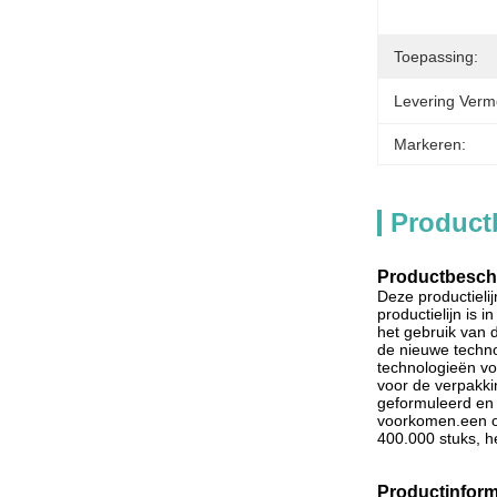
Toepassing:
Levering Verm
Markeren:
Product
Productbeschr
Deze productielij
productielijn is
het gebruik van 
de nieuwe techno
technologieën vo
voor de verpakki
geformuleerd en 
voorkomen.een or
400.000 stuks, h
Productinform