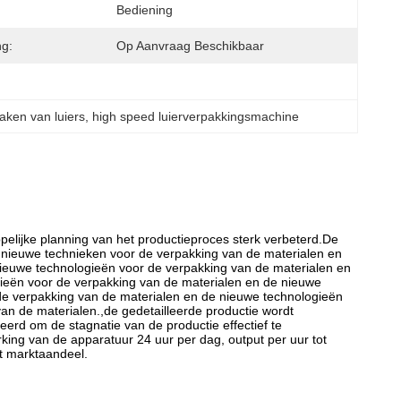
Bediening
g:
Op Aanvraag Beschikbaar
ken van luiers
, 
high speed luierverpakkingsmachine
ppelijke planning van het productieproces sterk verbeterd.De
de nieuwe technieken voor de verpakking van de materialen en
nieuwe technologieën voor de verpakking van de materialen en
ieën voor de verpakking van de materialen en de nieuwe
de verpakking van de materialen en de nieuwe technologieën
an de materialen.,de gedetailleerde productie wordt
erd om de stagnatie van de productie effectief te
ing van de apparatuur 24 uur per dag, output per uur tot
t marktaandeel.