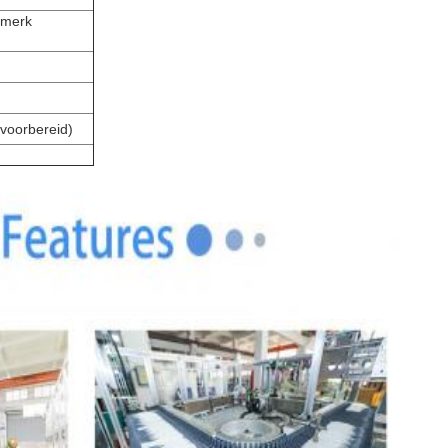
 merk
voorbereid)