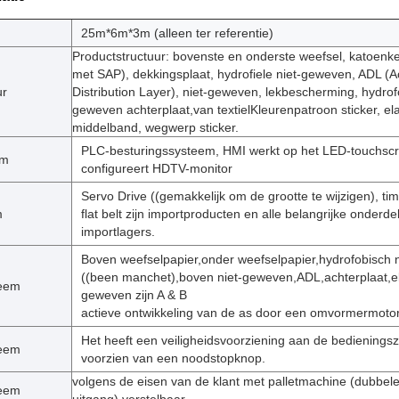
25m*6m*3m (alleen ter referentie)
Productstructuur: bovenste en onderste weefsel, katoen
met SAP), dekkingsplaat, hydrofiele niet-geweven, ADL (A
ur
Distribution Layer), niet-geweven, lekbescherming, hydrof
geweven achterplaat,van textielKleurenpatroon sticker, el
middelband, wegwerp sticker.
PLC-besturingssysteem, HMI werkt op het LED-touchsc
em
configureert HDTV-monitor
Servo Drive ((gemakkelijk om de grootte te wijzigen), tim
m
flat belt zijn importproducten en alle belangrijke onderdel
importlagers.
Boven weefselpapier,onder weefselpapier,hydrofobisch 
((been manchet),boven niet-geweven,ADL,achterplaat,ela
teem
geweven zijn A & B
actieve ontwikkeling van de as door een omvormermotor
Het heeft een veiligheidsvoorziening aan de bedieningszi
teem
voorzien van een noodstopknop.
volgens de eisen van de klant met palletmachine (dubbel
teem