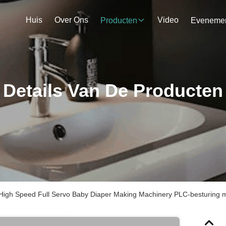
Huis
Over Ons
Video
Producten
Details Van De Producten
High Speed Full Servo Baby Diaper Making Machinery PLC-besturing 