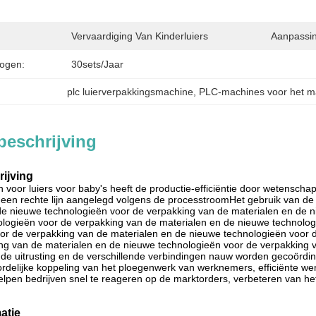
Vervaardiging Van Kinderluiers
Aanpassin
ogen:
30sets/jaar
plc luierverpakkingsmachine
, 
PLC-machines voor het ma
beschrijving
ijving
n voor luiers voor baby's heeft de productie-efficiëntie door wetenscha
 in een rechte lijn aangelegd volgens de processtroomHet gebruik van 
de nieuwe technologieën voor de verpakking van de materialen en de 
logieën voor de verpakking van de materialen en de nieuwe technolog
or de verpakking van de materialen en de nieuwe technologieën voor 
ng van de materialen en de nieuwe technologieën voor de verpakking v
de uitrusting en de verschillende verbindingen nauw worden gecoördine
delijke koppeling van het ploegenwerk van werknemers, efficiënte werk
elpen bedrijven snel te reageren op de marktorders, verbeteren van he
atie