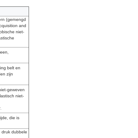
kern (gemengd
cquisition and
obische niet-
astische
reen,
ing belt en
en zijn
niet-geweven
stisch niet-
.
jde, die is
e druk dubbele