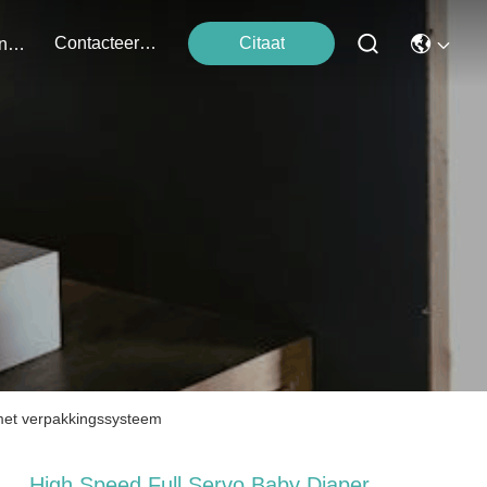
Contacteer Ons
Citaat
Evenementen
met verpakkingssysteem
High Speed Full Servo Baby Diaper