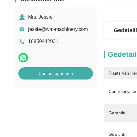
Mrs. Jessie
jessie@wm-machinery.com
Gedetail
18859442931
Gedetail
Plaats Van He
Contact opnemen
Controlesyste
Garantie:
Gewicht: