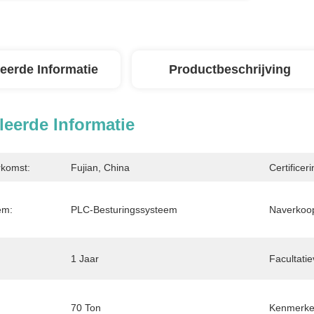
leerde Informatie
Productbeschrijving
leerde Informatie
rkomst:
Fujian, China
Certificeri
em:
PLC-Besturingssysteem
Naverkoop
1 Jaar
Facultatie
70 Ton
Kenmerke