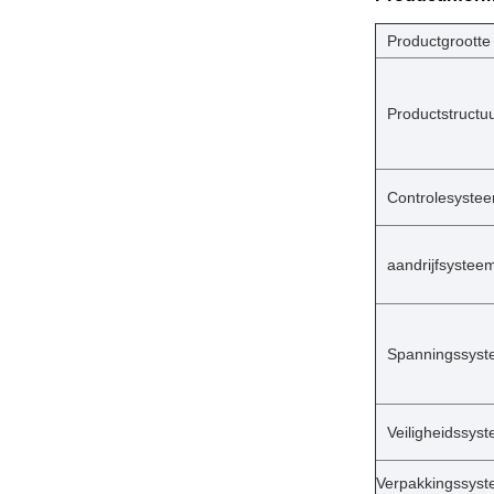
Productgrootte
Productstructu
Controlesyste
aandrijfsystee
Spanningssys
Veiligheidssys
Verpakkingssys