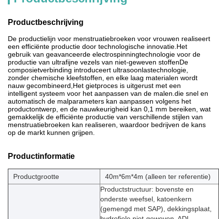
Productbeschrijving
De productielijn voor menstruatiebroeken voor vrouwen realiseert
een efficiënte productie door technologische innovatie.Het
gebruik van geavanceerde electrospinningtechnologie voor de
productie van ultrafijne vezels van niet-geweven stoffenDe
composietverbinding introduceert ultrasoonlastechnologie,
zonder chemische kleefstoffen, en elke laag materialen wordt
nauw gecombineerd,Het gietproces is uitgerust met een
intelligent systeem voor het aanpassen van de malen.die snel en
automatisch de malparameters kan aanpassen volgens het
productontwerp, en de nauwkeurigheid kan 0,1 mm bereiken, wat
gemakkelijk de efficiënte productie van verschillende stijlen van
menstruatiebroeken kan realiseren, waardoor bedrijven de kans
op de markt kunnen grijpen.
Productinformatie
Productgrootte
40m*6m*4m (alleen ter referentie)
Productstructuur: bovenste en
onderste weefsel, katoenkern
(gemengd met SAP), dekkingsplaat,
hydrofiele niet-geweven, ADL