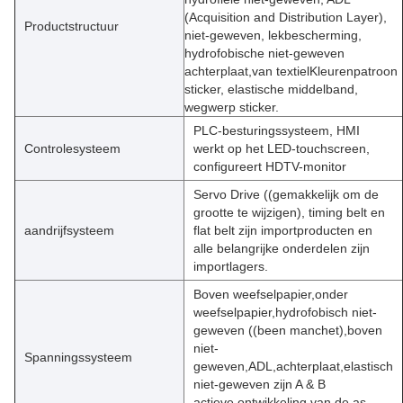
(Acquisition and Distribution Layer),
Productstructuur
niet-geweven, lekbescherming,
hydrofobische niet-geweven
achterplaat,van textielKleurenpatroon
sticker, elastische middelband,
wegwerp sticker.
PLC-besturingssysteem, HMI
Controlesysteem
werkt op het LED-touchscreen,
configureert HDTV-monitor
Servo Drive ((gemakkelijk om de
grootte te wijzigen), timing belt en
aandrijfsysteem
flat belt zijn importproducten en
alle belangrijke onderdelen zijn
importlagers.
Boven weefselpapier,onder
weefselpapier,hydrofobisch niet-
geweven ((been manchet),boven
niet-
Spanningssysteem
geweven,ADL,achterplaat,elastisch
niet-geweven zijn A & B
actieve ontwikkeling van de as