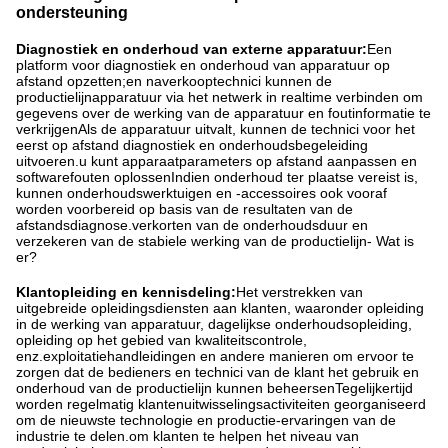
ondersteuning
Diagnostiek en onderhoud van externe apparatuur:
Een
platform voor diagnostiek en onderhoud van apparatuur op
afstand opzetten;en naverkooptechnici kunnen de
productielijnapparatuur via het netwerk in realtime verbinden om
gegevens over de werking van de apparatuur en foutinformatie te
verkrijgenAls de apparatuur uitvalt, kunnen de technici voor het
eerst op afstand diagnostiek en onderhoudsbegeleiding
uitvoeren.u kunt apparaatparameters op afstand aanpassen en
softwarefouten oplossenIndien onderhoud ter plaatse vereist is,
kunnen onderhoudswerktuigen en -accessoires ook vooraf
worden voorbereid op basis van de resultaten van de
afstandsdiagnose.verkorten van de onderhoudsduur en
verzekeren van de stabiele werking van de productielijn- Wat is
er?
Klantopleiding en kennisdeling:
Het verstrekken van
uitgebreide opleidingsdiensten aan klanten, waaronder opleiding
in de werking van apparatuur, dagelijkse onderhoudsopleiding,
opleiding op het gebied van kwaliteitscontrole,
enz.exploitatiehandleidingen en andere manieren om ervoor te
zorgen dat de bedieners en technici van de klant het gebruik en
onderhoud van de productielijn kunnen beheersenTegelijkertijd
worden regelmatig klantenuitwisselingsactiviteiten georganiseerd
om de nieuwste technologie en productie-ervaringen van de
industrie te delen.om klanten te helpen het niveau van