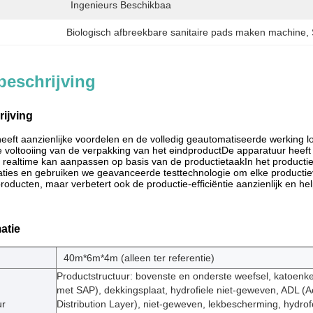
Ingenieurs Beschikbaa
Biologisch afbreekbare sanitaire pads maken machine
, 
beschrijving
ijving
 heeft aanzienlijke voordelen en de volledig geautomatiseerde werking 
e voltooiing van de verpakking van het eindproductDe apparatuur heeft e
 realtime kan aanpassen op basis van de productietaakIn het producti
caties en gebruiken we geavanceerde testtechnologie om elke productiev
producten, maar verbetert ook de productie-efficiëntie aanzienlijk en he
atie
40m*6m*4m (alleen ter referentie)
Productstructuur: bovenste en onderste weefsel, katoen
met SAP), dekkingsplaat, hydrofiele niet-geweven, ADL (A
ur
Distribution Layer), niet-geweven, lekbescherming, hydrof