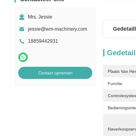
Mrs. Jessie
Gedetail
jessie@wm-machinery.com
18859442931
Gedetail
Plaats Van He
Contact opnemen
Functie:
Controlesyste
Bedieningsinte
Naverkoopserv