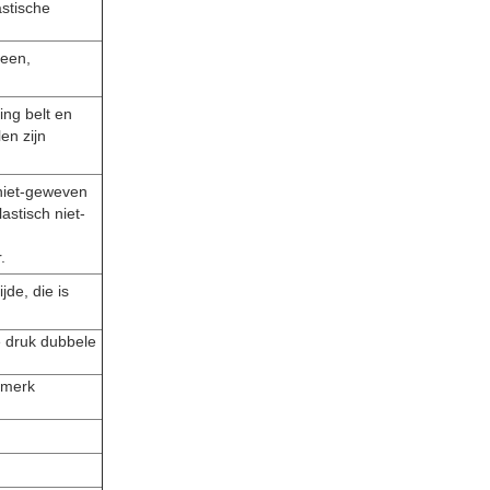
astische
reen,
ing belt en
en zijn
niet-geweven
stisch niet-
.
jde, die is
e druk dubbele
 merk