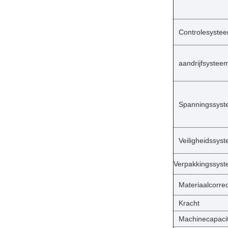
Controlesyste
aandrijfsystee
Spanningssys
Veiligheidssys
Verpakkingssys
Materiaalcorre
Kracht
Machinecapacit