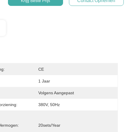
Contact Opnemen
Krijg Beste Prijs
ng:
CE
1 Jaar
Volgens Aangepast
rziening:
380V, 50Hz
Vermogen:
20sets/year