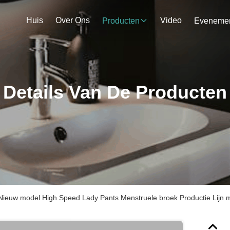
Huis
Over Ons
Video
Producten
Details Van De Producten
Nieuw model High Speed Lady Pants Menstruele broek Productie Lijn 