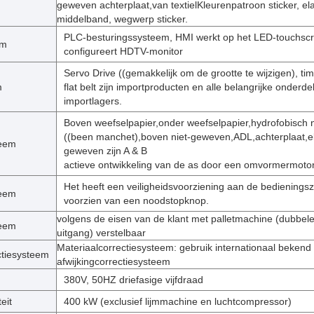
geweven achterplaat,van textielKleurenpatroon sticker, el
middelband, wegwerp sticker.
PLC-besturingssysteem, HMI werkt op het LED-touchsc
em
configureert HDTV-monitor
Servo Drive ((gemakkelijk om de grootte te wijzigen), tim
m
flat belt zijn importproducten en alle belangrijke onderdel
importlagers.
Boven weefselpapier,onder weefselpapier,hydrofobisch 
((been manchet),boven niet-geweven,ADL,achterplaat,ela
teem
geweven zijn A & B
actieve ontwikkeling van de as door een omvormermotor
Het heeft een veiligheidsvoorziening aan de bedieningszi
teem
voorzien van een noodstopknop.
volgens de eisen van de klant met palletmachine (dubbel
teem
uitgang) verstelbaar
Materiaalcorrectiesysteem: gebruik internationaal bekend
ctiesysteem
afwijkingcorrectiesysteem
380V, 50HZ driefasige vijfdraad
eit
400 kW (exclusief lijmmachine en luchtcompressor)