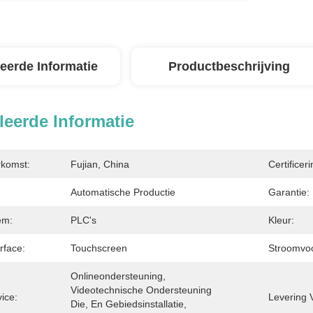
leerde Informatie
Productbeschrijving
leerde Informatie
rkomst:
Fujian, China
Certificeri
Automatische Productie
Garantie:
em:
PLC's
Kleur:
rface:
Touchscreen
Stroomvoo
Onlineondersteuning, 
Videotechnische Ondersteuning 
ice:
Levering 
Die, En Gebiedsinstallatie, 