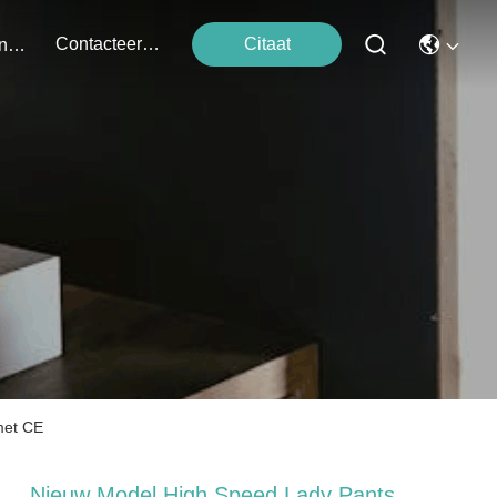
Contacteer Ons
Citaat
Evenementen
met CE
Nieuw Model High Speed Lady Pants