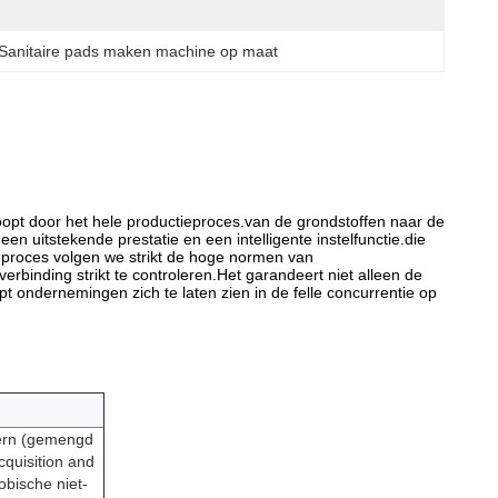
Sanitaire pads maken machine op maat
loopt door het hele productieproces.van de grondstoffen naar de
en uitstekende prestatie en een intelligente instelfunctie.die
eproces volgen we strikt de hoge normen van
erbinding strikt te controleren.Het garandeert niet alleen de
lpt ondernemingen zich te laten zien in de felle concurrentie op
kern (gemengd
cquisition and
obische niet-