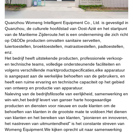
Quanzhou Womeng Intelligent Equipment Co., Ltd. is gevestigd in
Quanzhou, de culturele hoofdstad van Oost-Azië en het startpunt
van de Maritieme Zijderoute.het is een onderneming die zich richt
op O&ODe producten omvatten sanitaire servetten,
luiertoestellen, broektoestellen, matrastoestellen, padtoestellen,
enz.
Het bedrijf heeft uitstekende producten, professionele verkoop-
en technische teams, volledige ondersteunende faciliteiten en
volgens verschillende marktproductspecificaties,elke apparatuur
is aangepast aan de werkelijke behoeften van de gebruikers, en
heeft een ruime ervaring en technische capaciteit op het gebied
van ontwerp en productie van apparatuur.
Naleving van de bedrijfsfilosofie van eerlijkheid, samenwerking en
win-win,het bedrijf levert van ganser harte hoogwaardige
producten en diensten voor nieuwe en oude klanten om de
behoeften van klanten in de grootste mate te voldoen.Het dienen
van klanten en het bereiken van klanten, "pionieren en innoveren,
het nastreven van uitmuntendheid" is het constante streven van
Womeng Equipment.We kijken oprecht uit naar samenwerking