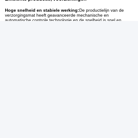
Hoge snelheid en stabiele werking:
De productielijn van de
verzorgingsmat heeft geavanceerde mechanische en
automatische controle technologie en de snelheid is snel en
stabiel.die lange tijd continu kunnen werken, de grote vraag van
medische instellingen, instellingen voor ouderenzorg en thuiszorg
en andere scenario's te voldoen en ervoor te zorgen dat het
aanbod van de markt niet wordt onderbroken.
Automatische procesoptimalisatie:
Het hele proces is zeer
geautomatiseerd, van automatische toevoer van grondstoffen,
combinatie, snijden tot de verpakking van het eindproduct.maar
vermindert ook de kans op menselijke fouten, zorgt voor een
soepel productieproces en vermindert de personeels- en
beheerskosten van de onderneming.
Tags:
Machine Voor Het Vervaardigen Van Onderkleding
Onder Padmachine
Vervaardiger Van Onderklapmachines