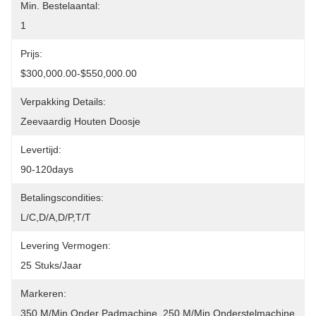
Min. Bestelaantal:
1
Prijs:
$300,000.00-$550,000.00
Verpakking Details:
Zeevaardig Houten Doosje
Levertijd:
90-120days
Betalingscondities:
L/C,D/A,D/P,T/T
Levering Vermogen:
25 Stuks/jaar
Markeren:
350 M/min Onder Padmachine
, 
250 M/min Onderstelmachine