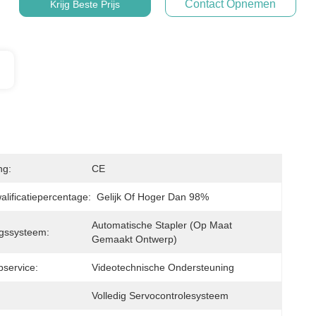
Contact Opnemen
Krijg Beste Prijs
ng:
CE
alificatiepercentage:
Gelijk Of Hoger Dan 98%
Automatische Stapler (op Maat 
gssysteem:
Gemaakt Ontwerp)
service:
Videotechnische Ondersteuning
Volledig Servocontrolesysteem