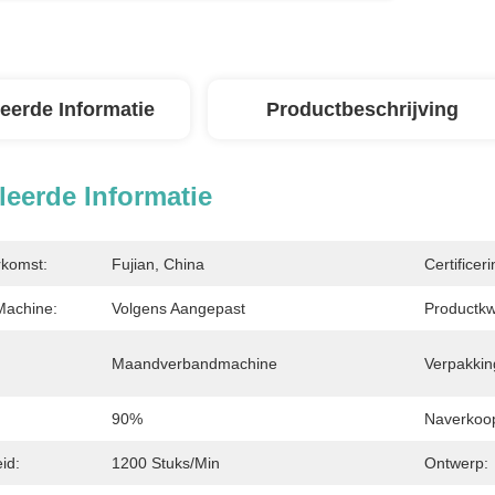
leerde Informatie
Productbeschrijving
leerde Informatie
rkomst:
Fujian, China
Certificeri
Machine:
Volgens Aangepast
Productkw
Maandverbandmachine
Verpakkin
90%
Naverkoop
id:
1200 Stuks/min
Ontwerp: