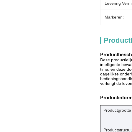
Levering Verm
Markeren:
Product
Productbeschr
Deze productieli
intelligente bew
time, en deze do
dagelijkse onde
bedieningshandle
verlengt de leve
Productinform
Productgrootte
Productstructu