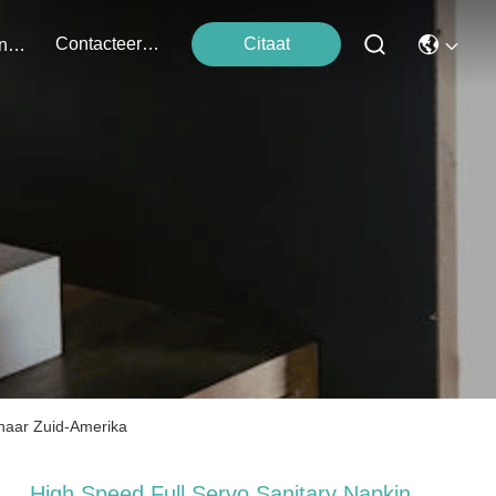
Contacteer Ons
Citaat
Evenementen
 naar Zuid-Amerika
High Speed Full Servo Sanitary Napkin