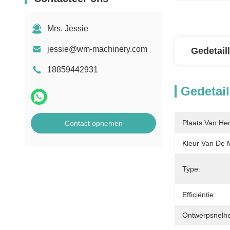
Mrs. Jessie
jessie@wm-machinery.com
Gedetail
18859442931
Gedetail
Plaats Van He
Contact opnemen
Kleur Van De 
Type:
Efficiëntie:
Ontwerpsnelhe