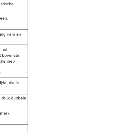
astische
reen,
ming riem en
 het
t bovenste
che niet-
.
jde, die is
e druk dubbele
 merk