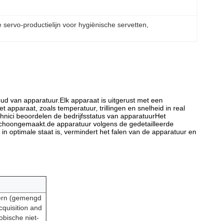
e servo-productielijn voor hygiënische servetten
, 
d van apparatuur.Elk apparaat is uitgerust met een
apparaat, zoals temperatuur, trillingen en snelheid in real
hnici beoordelen de bedrijfsstatus van apparatuurHet
choongemaakt.de apparatuur volgens de gedetailleerde
in optimale staat is, vermindert het falen van de apparatuur en
kern (gemengd
cquisition and
obische niet-