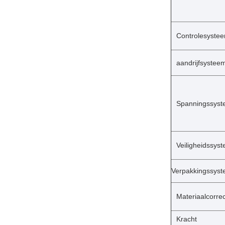
Controlesyste
aandrijfsystee
Spanningssys
Veiligheidssys
Verpakkingssys
Materiaalcorre
Kracht