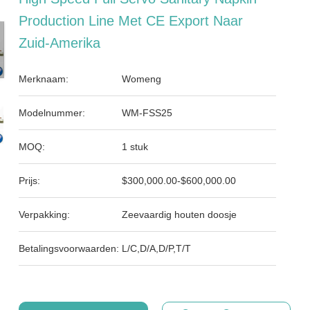
Production Line Met CE Export Naar
Zuid-Amerika
Merknaam:
Womeng
Modelnummer:
WM-FSS25
MOQ:
1 stuk
Prijs:
$300,000.00-$600,000.00
Verpakking:
Zeevaardig houten doosje
Betalingsvoorwaarden:
L/C,D/A,D/P,T/T