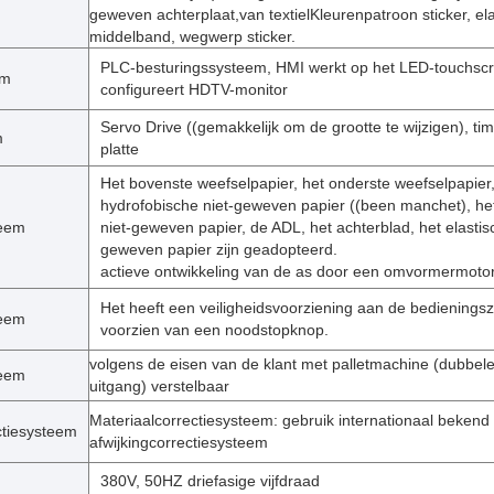
geweven achterplaat,van textielKleurenpatroon sticker, el
middelband, wegwerp sticker.
PLC-besturingssysteem, HMI werkt op het LED-touchsc
em
configureert HDTV-monitor
Servo Drive ((gemakkelijk om de grootte te wijzigen), ti
m
platte
Het bovenste weefselpapier, het onderste weefselpapier,
hydrofobische niet-geweven papier ((been manchet), he
teem
niet-geweven papier, de ADL, het achterblad, het elastis
geweven papier zijn geadopteerd.
actieve ontwikkeling van de as door een omvormermotor
Het heeft een veiligheidsvoorziening aan de bedieningszi
teem
voorzien van een noodstopknop.
volgens de eisen van de klant met palletmachine (dubbel
teem
uitgang) verstelbaar
Materiaalcorrectiesysteem: gebruik internationaal bekend
ctiesysteem
afwijkingcorrectiesysteem
380V, 50HZ driefasige vijfdraad