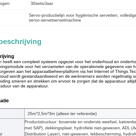
ogen:
30sets/jaar
Servo-productielijn voor hygiënische servetten
, 
volledig
servo-servetservetmachine
beschrijving
ijving
jn heeft een compleet systeem opgezet voor het onderhoud en onderhou
akingsmodule voor het verzamelen van de operationele gegevens van het 
orgeven aan het apparaatbeheerplatform via het Internet of Things.Tec
rhoud wordt gestandaardiseerd en de werknemers worden regelmatig s
iding smeren en strekken om ervoor te zorgen dat de apparatuur altijd 
nsduur van de apparatuur.
atie
25m*2,5m*3m (alleen ter referentie)
Productstructuur: bovenste en onderste weefsel, katoen
met SAP), dekkingsplaat, hydrofiele niet-geweven, ADL (A
ur
Distribution Layer), niet-geweven, lekbescherming, hydrof