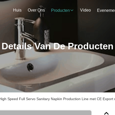
Huis
Over Ons
Video
Producten
Details Van De Producten
High Speed Full Servo Sanitary Napkin Production Line met CE Export