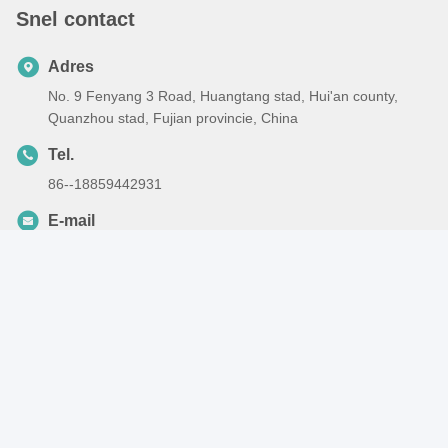
Snel contact
Adres
No. 9 Fenyang 3 Road, Huangtang stad, Hui'an county,
Quanzhou stad, Fujian provincie, China
Tel.
86--18859442931
E-mail
jessie@wm-machinery.com
Privacybeleid
|
Sitemap
| De Goede Kwaliteit van China Machine
voor het maken van luiers Leverancier. Copyright © 2025-2026
Quanzhou Womeng Intelligent Equipment Co., Ltd. . Alle rechten
voorbehoudena.