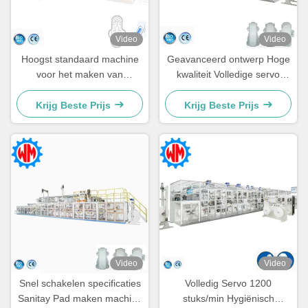
Video
Video
Hoogst standaard machine
Geavanceerd ontwerp Hoge
voor het maken van
kwaliteit Volledige servo
hygiënische pads met
maandverbandmachine
onderhouds- en
1500 stuks/min
Krijg Beste Prijs
Krijg Beste Prijs
reparatiedienst ter plaatse
Video
Video
Snel schakelen specificaties
Volledig Servo 1200
Sanitay Pad maken machine
stuks/min Hygiënisch