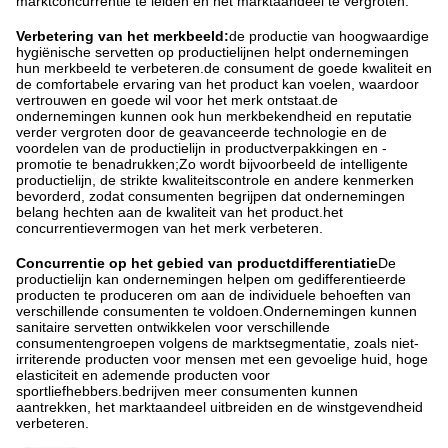
marktconcurrentie te leiden en het marktaandeel te vergroten.
Verbetering van het merkbeeld:
de productie van hoogwaardige
hygiënische servetten op productielijnen helpt ondernemingen
hun merkbeeld te verbeteren.de consument de goede kwaliteit en
de comfortabele ervaring van het product kan voelen, waardoor
vertrouwen en goede wil voor het merk ontstaat.de
ondernemingen kunnen ook hun merkbekendheid en reputatie
verder vergroten door de geavanceerde technologie en de
voordelen van de productielijn in productverpakkingen en -
promotie te benadrukken;Zo wordt bijvoorbeeld de intelligente
productielijn, de strikte kwaliteitscontrole en andere kenmerken
bevorderd, zodat consumenten begrijpen dat ondernemingen
belang hechten aan de kwaliteit van het product.het
concurrentievermogen van het merk verbeteren.
Concurrentie op het gebied van productdifferentiatie
De
productielijn kan ondernemingen helpen om gedifferentieerde
producten te produceren om aan de individuele behoeften van
verschillende consumenten te voldoen.Ondernemingen kunnen
sanitaire servetten ontwikkelen voor verschillende
consumentengroepen volgens de marktsegmentatie, zoals niet-
irriterende producten voor mensen met een gevoelige huid, hoge
elasticiteit en ademende producten voor
sportliefhebbers.bedrijven meer consumenten kunnen
aantrekken, het marktaandeel uitbreiden en de winstgevendheid
verbeteren.