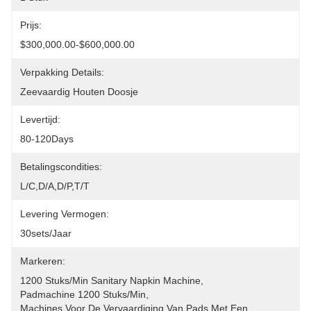
Prijs:
$300,000.00-$600,000.00
Verpakking Details:
Zeevaardig Houten Doosje
Levertijd:
80-120Days
Betalingscondities:
L/C,D/A,D/P,T/T
Levering Vermogen:
30sets/jaar
Markeren:
1200 Stuks/min Sanitary Napkin Machine
, 
Padmachine 1200 Stuks/min
, 
Machines Voor De Vervaardiging Van Pads Met Een 