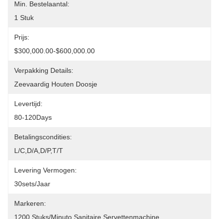
Min. Bestelaantal:
1 Stuk
Prijs:
$300,000.00-$600,000.00
Verpakking Details:
Zeevaardig Houten Doosje
Levertijd:
80-120Days
Betalingscondities:
L/C,D/A,D/P,T/T
Levering Vermogen:
30sets/jaar
Markeren:
1200 Stuks/minuto Sanitaire Servettenmachine
, 