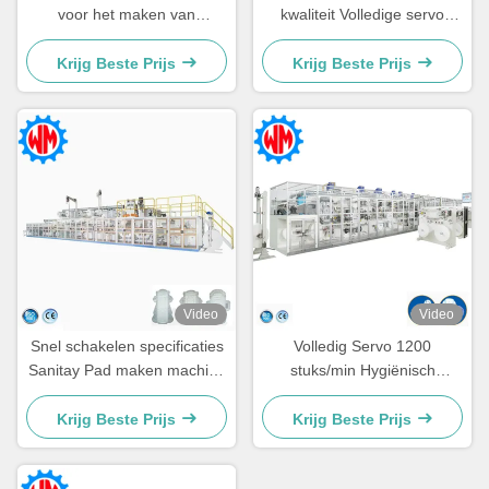
voor het maken van
kwaliteit Volledige servo
hygiënische pads met
maandverbandmachine
onderhouds- en
1500 stuks/min
Krijg Beste Prijs
Krijg Beste Prijs
reparatiedienst ter plaatse
Video
Video
Snel schakelen specificaties
Volledig Servo 1200
Sanitay Pad maken machine
stuks/min Hygiënisch
5 maten aangepast
maandverbandmachine 98%
Efficiëntie Stabiele Productie
Krijg Beste Prijs
Krijg Beste Prijs