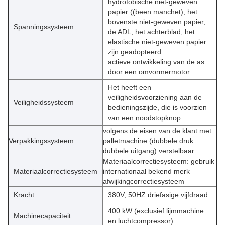
hydrofobische niet-geweven
papier ((been manchet), het
bovenste niet-geweven papier,
Spanningssysteem
de ADL, het achterblad, het
elastische niet-geweven papier
zijn geadopteerd.
actieve ontwikkeling van de as
door een omvormermotor.
Het heeft een
veiligheidsvoorziening aan de
Veiligheidssysteem
bedieningszijde, die is voorzien
van een noodstopknop.
volgens de eisen van de klant met
Verpakkingssysteem
palletmachine (dubbele druk
dubbele uitgang) verstelbaar
Materiaalcorrectiesysteem: gebruik
Materiaalcorrectiesysteem
internationaal bekend merk
afwijkingcorrectiesysteem
Kracht
380V, 50HZ driefasige vijfdraad
400 kW (exclusief lijmmachine
Machinecapaciteit
en luchtcompressor)