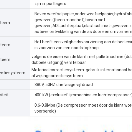
zijn importlagers.
Boven weefselpapier,onder weefselpapier,hydrofobi
geweven ((been manchet),boven niet-
steem
geweven,ADL,achterplaat,elastisch niet-geweven zi
actieve ontwikkeling van de as door een omvormer
Het heeft een veiligheidsvoorziening aan de bedienin
steem
is voorzien van een noodstopknop.
volgens de eisen van de klant met palletmachine (du
steem
dubbele uitgang) verstelbaar
Materiaalcorrectiesysteem: gebruik internationaal 
rectiesysteem
afwijkingcorrectiesysteem
380V, 50HZ driefasige vijfdraad
iteit
400 kW (exclusief lijmmachine en luchtcompressor
0.6-0.8Mpa (De compressor moet door de klant wo
voorbereid)