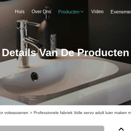
Huis
Over Ons
Video
Producten
Details Van De Producten
oor volwassenen
>
Professionele fabriek Volle servo adult luier maken 