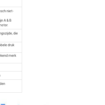
sch niet-
jn A & B
motor.
gszijde, die
bbele druk
bekend merk
)
rden