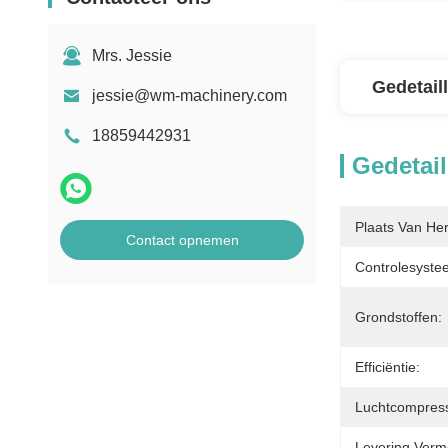
Mrs. Jessie
Gedetail
jessie@wm-machinery.com
18859442931
Gedetail
Plaats Van He
Contact opnemen
Controlesyste
Grondstoffen:
Efficiëntie:
Luchtcompress
Levering Verm