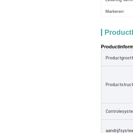
Markeren:
Product
Productinform
Productgroot
Productstruc
Controlesyst
aandrijfsyst