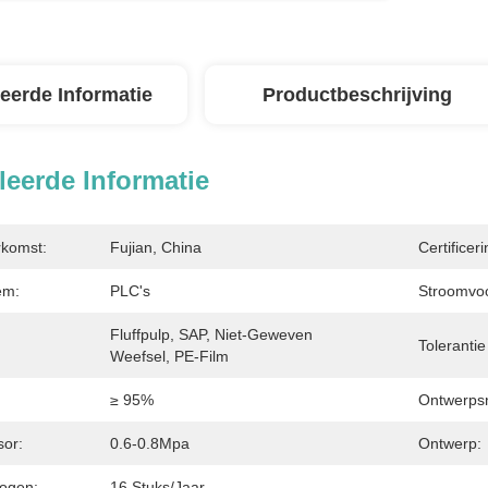
leerde Informatie
Productbeschrijving
leerde Informatie
rkomst:
Fujian, China
Certificeri
em:
PLC's
Stroomvoo
Fluffpulp, SAP, Niet-Geweven 
Toleranti
Weefsel, PE-Film
≥ 95%
Ontwerpsn
or:
0.6-0.8Mpa
Ontwerp:
ogen:
16 Stuks/jaar