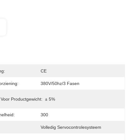
ng:
CE
rziening:
380V/50hz/3 Fasen
e Voor Productgewicht:
± 5%
elheid:
300
Volledig Servocontrolesysteem