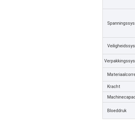
Spanningssy
Veiligheidssy
Verpakkingssy
Materiaalcor
Kracht
Machinecapac
Bloeddruk