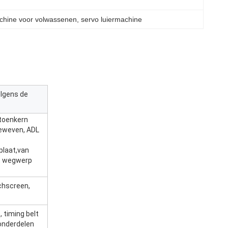
achine voor volwassenen
, 
servo luiermachine
lgens de
atoenkern
geweven, ADL
plaat,van
d, wegwerp
chscreen,
, timing belt
 onderdelen