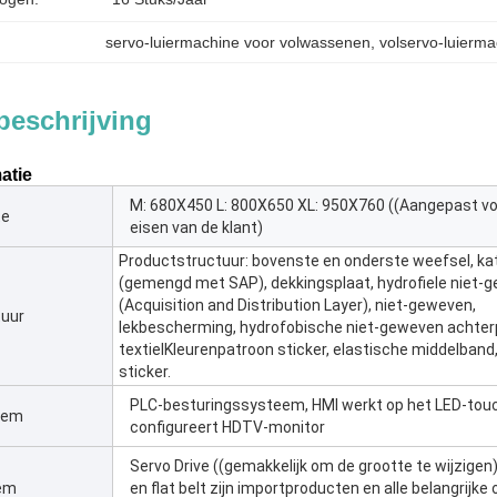
servo-luiermachine voor volwassenen
, 
volservo-luierm
beschrijving
atie
M: 680X450 L: 800X650 XL: 950X760 ((Aangepast vo
te
eisen van de klant)
Productstructuur: bovenste en onderste weefsel, k
(gemengd met SAP), dekkingsplaat, hydrofiele niet-
(Acquisition and Distribution Layer), niet-geweven,
tuur
lekbescherming, hydrofobische niet-geweven achter
textielKleurenpatroon sticker, elastische middelban
sticker.
PLC-besturingssysteem, HMI werkt op het LED-tou
eem
configureert HDTV-monitor
Servo Drive ((gemakkelijk om de grootte te wijzigen)
eem
en flat belt zijn importproducten en alle belangrijke