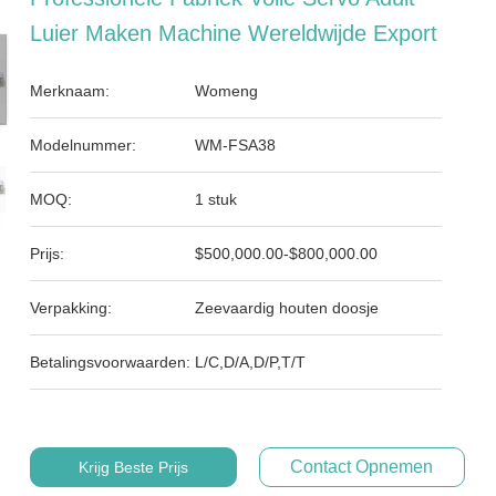
Luier Maken Machine Wereldwijde Export
Merknaam:
Womeng
Modelnummer:
WM-FSA38
MOQ:
1 stuk
Prijs:
$500,000.00-$800,000.00
Verpakking:
Zeevaardig houten doosje
Betalingsvoorwaarden:
L/C,D/A,D/P,T/T
Contact Opnemen
Krijg Beste Prijs