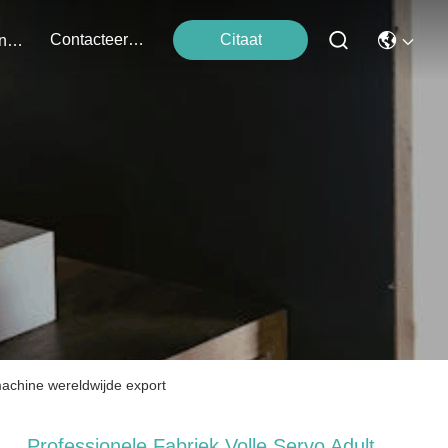
Contacteer Ons
Citaat
Evenementen
machine wereldwijde export
Professionele Fabriek Volle Servo Adult