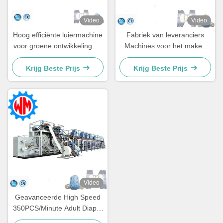
Video
Video
Hoog efficiënte luiermachine
Fabriek van leveranciers
voor groene ontwikkeling en
Machines voor het maken
afvalreductie
van luiers voor volwassenen
Krijg Beste Prijs
Krijg Beste Prijs
Video
Geavanceerde High Speed
350PCS/Minute Adult Diaper
Making Machine