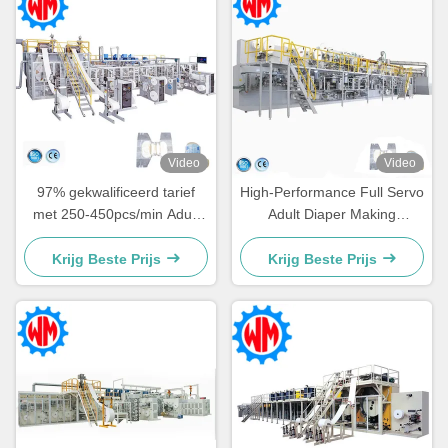
Video
Video
97% gekwalificeerd tarief
High-Performance Full Servo
met 250-450pcs/min Adult
Adult Diaper Making
Diaper Making Machine
Machine for Large-Scale
Production Needs
Krijg Beste Prijs
Krijg Beste Prijs