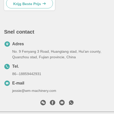
Gemakkelijk onderhoud
Krijg Beste Prijs
Snel contact
Adres
No. 9 Fenyang 3 Road, Huangtang stad, Hui'an county,
Quanzhou stad, Fujian provincie, China
Tel.
86--18859442931
E-mail
jessie@wm-machinery.com