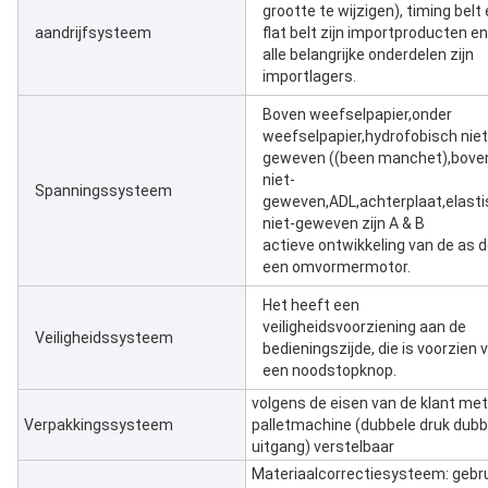
grootte te wijzigen), timing belt
aandrijfsysteem
flat belt zijn importproducten en
alle belangrijke onderdelen zijn
importlagers.
Boven weefselpapier,onder
weefselpapier,hydrofobisch niet
geweven ((been manchet),bove
niet-
Spanningssysteem
geweven,ADL,achterplaat,elast
niet-geweven zijn A & B
actieve ontwikkeling van de as 
een omvormermotor.
Het heeft een
veiligheidsvoorziening aan de
Veiligheidssysteem
bedieningszijde, die is voorzien 
een noodstopknop.
volgens de eisen van de klant met
Verpakkingssysteem
palletmachine (dubbele druk dubb
uitgang) verstelbaar
Materiaalcorrectiesysteem: gebr