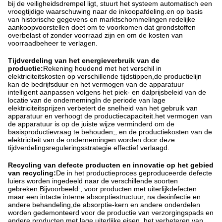
bij de veiligheidsdrempel ligt, stuurt het systeem automatisch een
vroegtijdige waarschuwing naar de inkoopafdeling.en op basis
van historische gegevens en marktschommelingen redelijke
aankoopvoorstellen doet om te voorkomen dat grondstoffen
overbelast of zonder voorraad zijn en om de kosten van
voorraadbeheer te verlagen.
Tijdverdeling van het energieverbruik van de
productie:
Rekening houdend met het verschil in
elektriciteitskosten op verschillende tijdstippen,de productielijn
kan de bedrijfsduur en het vermogen van de apparatuur
intelligent aanpassen volgens het piek- en dalprijsbeleid van de
locatie van de ondernemingIn de periode van lage
elektriciteitsprijzen verbetert de snelheid van het gebruik van
apparatuur en verhoogt de productiecapaciteit.het vermogen van
de apparatuur is op de juiste wijze verminderd om de
basisproductievraag te behouden;, en de productiekosten van de
elektriciteit van de ondernemingen worden door deze
tijdverdelingsreguleringsstrategie effectief verlaagd.
Recycling van defecte producten en innovatie op het gebied
van recycling:
De in het productieproces geproduceerde defecte
luiers worden ingedeeld naar de verschillende soorten
gebreken.Bijvoorbeeld:, voor producten met uiterlijkdefecten
maar een intacte interne absorptiestructuur, na desinfectie en
andere behandeling,de absorptie-kern en andere onderdelen
worden gedemonteerd voor de productie van verzorgingspads en
andere producten met lage uiterlijke eisen, het verbeteren van