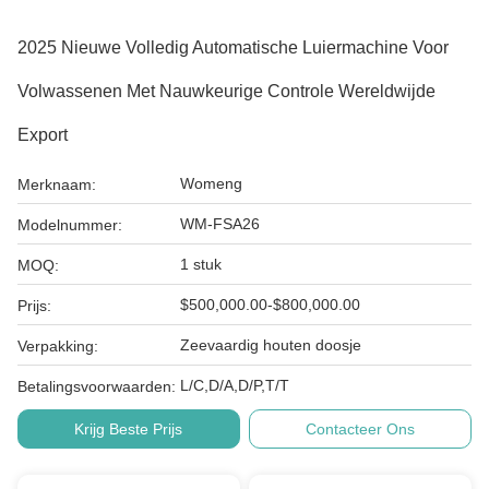
2025 Nieuwe Volledig Automatische Luiermachine Voor
Volwassenen Met Nauwkeurige Controle Wereldwijde
Export
Womeng
Merknaam:
WM-FSA26
Modelnummer:
1 stuk
MOQ:
$500,000.00-$800,000.00
Prijs:
Zeevaardig houten doosje
Verpakking:
L/C,D/A,D/P,T/T
Betalingsvoorwaarden:
Krijg Beste Prijs
Contacteer Ons