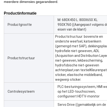
meerdere dimensies gegarandeerd.
Productinformatie
M: 680X450 L: 800X650 XL:
Productgrootte
950X760 ((Aangepast volgens d
eisen van de klant)
Productstructuur: bovenste en
onderste weefsel, katoenkern
(gemengd met SAP), dekkingsplaa
hydrofiele niet-geweven, ADL
(Acquisition and Distribution Layer
Productstructuur
niet-geweven, lekbescherming,
hydrofobische niet-geweven
achterplaat,van textielKleurenpa
sticker, elastische middelband,
wegwerp sticker.
PLC-besturingssysteem, HMI we
Controlesysteem
op het LED-touchscreen,
configureert HDTV-monitor
Servo Drive ((gemakkelijk om de